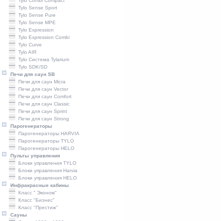
Tylo Combi Compact
Tylo Sense Sport
Tylo Sense Pure
Tylo Sense MPE
Tylo Expression
Tylo Expression Combi
Tylo Curve
Tylo AIR
Tylo Система Tylarium
Tylo SDK/SD
Печи для саун SB
Печи для саун Micra
Печи для саун Vector
Печи для саун Comfort
Печи для саун Classic
Печи для саун Sprint
Печи для саун Strong
Парогенераторы
Парогенераторы HARVIA
Парогенераторы TYLO
Парогенераторы HELO
Пульты управления
Блоки управления TYLO
Блоки управления Harvia
Блоки управления HELO
Инфракрасные кабины
Класс " Эконом"
Класс "Бизнес"
Класс "Престиж"
Сауны