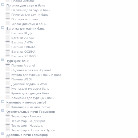
Планка Хемлок
Погонаж для саун и бань
Наличник для саун и бань
Плинтус для саун и бань
Погонаж из ольхи
Уголок для саун и бань
Вагонка для саун и бань
Вагонка КЕДР
Вагонка АБАШ
Вагонка ЛИПА
Вагонка ОЛЬХА
Вагонка ОСИНА
Вагонка ХЕМЛОК
Турецкие бани
Панели A-panel
Сиденья и лежаки A-panel
Купола для турецких бань A-panel
Панели WEDI
Душевые поддоны Wedi
Курны для турецких бань
Краны для турецких бань
Хаммамы для турецких бань
Каминное и печное литьё
Каминное и печное литьё
Отопительные печи Термофор
Термофор - Авоська
Термофор - Индигирка
Термофор - Нормаль
Термофор - Нормаль 2 Турбо
Дровяные печи Термофор