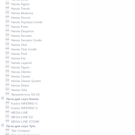
Harviа Figaro
Harviа Trendi
Harviа Moderna
Harviа Sound
Harvia Topclass Combi
Harvia Forte
Harvia Elegance
Harvia Senator
Harvia Senator Combi
Harvia Сlub
Harvia Club Combi
Harvia Profi
Harviа Kivi
Harvia Legend
Harvia Figaro
Harvia Cilindro
Harviа Classic
Harvia Classic Quatro
Harvia Globe
Harvia Virta
Увлажнитель SS-20
Печи для саун Kastor
Kastor INFERNO II
Kastor INFERNO S
MEGA-LINE
MEGA-LINE EZ
MEGA-LINE STONE
Печи для саун Tylo
Tylo Compact