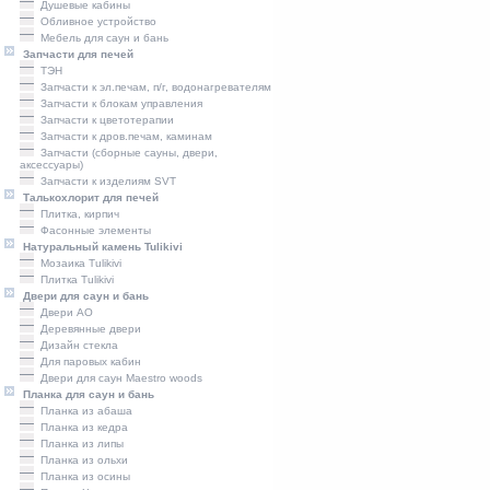
Душевые кабины
Обливное устройство
Мебель для саун и бань
Запчасти для печей
ТЭН
Запчасти к эл.печам, п/г, водонагревателям
Запчасти к блокам управления
Запчасти к цветотерапии
Запчасти к дров.печам, каминам
Запчасти (сборные сауны, двери,
аксессуары)
Запчасти к изделиям SVT
Талькохлорит для печей
Плитка, кирпич
Фасонные элементы
Натуральный камень Tulikivi
Мозаика Tulikivi
Плитка Tulikivi
Двери для саун и бань
Двери AO
Деревянные двери
Дизайн стекла
Для паровых кабин
Двери для саун Maestro woods
Планка для саун и бань
Планка из абаша
Планка из кедра
Планка из липы
Планка из ольхи
Планка из осины