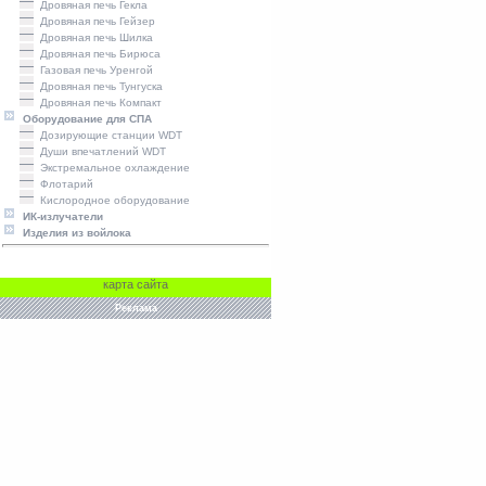
Дровяная печь Гекла
Дровяная печь Гейзер
Дровяная печь Шилка
Дровяная печь Бирюса
Газовая печь Уренгой
Дровяная печь Тунгуска
Дровяная печь Компакт
Оборудование для СПА
Дозирующие станции WDT
Души впечатлений WDT
Экстремальное охлаждение
Флотарий
Кислородное оборудование
ИК-излучатели
Изделия из войлока
карта сайта
Реклама