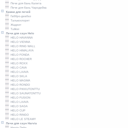
Печи для бань Калита
Печи для бань Чародейка
Камни для печей
Габбро-диабаз
Талькохлорит
Жадеит
Tulikivi
Печи для саун Helo
HELO HAVANNA
HELO VIENNA
HELO RING WALL
HELO HIMALAYA
HELO FONDA
HELO ROCHER
HELO ROXX
HELO CAVA
HELO LAAVA
HELO SKLA
HELO MAGMA
HELO RONDO
HELO PIKKUTONTTU
HELO SAUNATONTTU
HELO FUSION
HELO LAAVA
HELO SAGA
HELO CUP
HELO RINGO
HELO LE STEAMY
Печи для саун Harvia
Harviа Delta