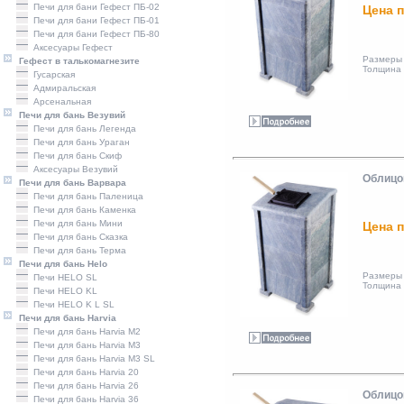
Печи для бани Гефест ПБ-02
Цена п
Печи для бани Гефест ПБ-01
Печи для бани Гефест ПБ-80
Аксесуары Гефест
Размеры 
Гефест в талькомагнезите
Толщина 
Гусарская
Адмиральская
Арсенальная
Печи для бань Везувий
Печи для бань Легенда
Печи для бань Ураган
Печи для бань Скиф
Аксесуары Везувий
Облицо
Печи для бань Варвара
Печи для бань Паленица
Печи для бань Каменка
Печи для бань Мини
Цена п
Печи для бань Сказка
Печи для бань Терма
Печи для бань Helo
Размеры 
Печи HELO SL
Толщина 
Печи HELO KL
Печи HELO K L SL
Печи для бань Harvia
Печи для бань Harvia M2
Печи для бань Harvia M3
Печи для бань Harvia M3 SL
Печи для бань Harvia 20
Печи для бань Harvia 26
Облицо
Печи для бань Harvia 36