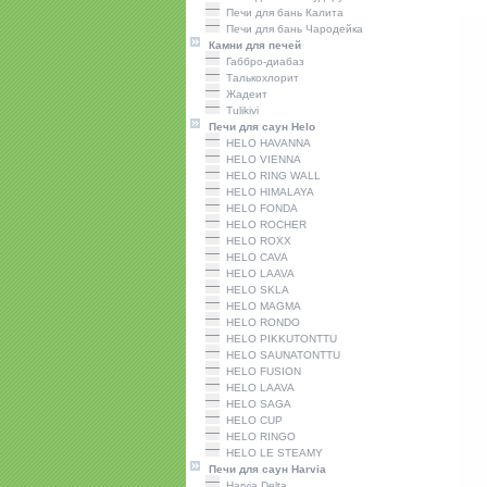
Печи для бань Калита
Печи для бань Чародейка
Камни для печей
Габбро-диабаз
Талькохлорит
Жадеит
Tulikivi
Печи для саун Helo
HELO HAVANNA
HELO VIENNA
HELO RING WALL
HELO HIMALAYA
HELO FONDA
HELO ROCHER
HELO ROXX
HELO CAVA
HELO LAAVA
HELO SKLA
HELO MAGMA
HELO RONDO
HELO PIKKUTONTTU
HELO SAUNATONTTU
HELO FUSION
HELO LAAVA
HELO SAGA
HELO CUP
HELO RINGO
HELO LE STEAMY
Печи для саун Harvia
Harviа Delta