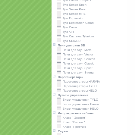
Tylo Combi Compact
Tylo Sense Sport
Tylo Sense Pure
Tylo Sense MPE
Tylo Expression
Tylo Expression Combi
Tylo Curve
Tylo AIR
Tylo Система Tylarium
Tylo SDK/SD
Печи для саун SB
Печи для саун Micra
Печи для саун Vector
Печи для саун Comfort
Печи для саун Classic
Печи для саун Sprint
Печи для саун Strong
Парогенераторы
Парогенераторы HARVIA
Парогенераторы TYLO
Парогенераторы HELO
Пульты управления
Блоки управления TYLO
Блоки управления Harvia
Блоки управления HELO
Инфракрасные кабины
Класс " Эконом"
Класс "Бизнес"
Класс "Престиж"
Сауны