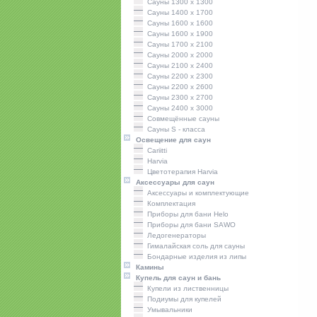
Сауны 1300 х 1300
Сауны 1400 x 1700
Сауны 1600 x 1600
Сауны 1600 x 1900
Сауны 1700 x 2100
Сауны 2000 x 2000
Сауны 2100 x 2400
Сауны 2200 x 2300
Сауны 2200 x 2600
Сауны 2300 x 2700
Сауны 2400 x 3000
Совмещённые сауны
Сауны S - класса
Освещение для саун
Cariitti
Harvia
Цветотерапия Harvia
Аксессуары для саун
Аксессуары и комплектующие
Комплектация
Приборы для бани Helo
Приборы для бани SAWO
Ледогенераторы
Гималайская соль для сауны
Бондарные изделия из липы
Камины
Купель для саун и бань
Купели из лиственницы
Подиумы для купелей
Умывальники