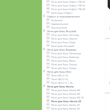
Печи для бани Гефест ПБ-02
Печи для бани Гефест ПБ-01
Печи для бани Гефест ПБ-80
Аксесуары Гефест
Гефест в талькомагнезите
Гусарская
Адмиральская
Арсенальная
Печи для бань Везувий
Печи для бань Легенда
Печи для бань Ураган
Печи для бань Скиф
Аксесуары Везувий
Печи для бань Варвара
Печи для бань Паленица
Печи для бань Каменка
Печи для бань Мини
Печи для бань Сказка
Печи для бань Терма
Печи для бань Helo
Печи HELO SL
Печи HELO KL
Печи HELO K L SL
Печи для бань Harvia
Печи для бань Harvia M2
Печи для бань Harvia M3
Печи для бань Harvia M3 SL
Печи для бань Harvia 20
Печи для бань Harvia 26
Печи для бань Harvia 36