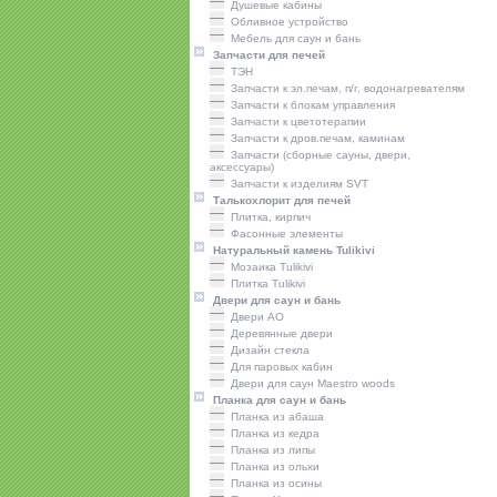
Душевые кабины
Обливное устройство
Мебель для саун и бань
Запчасти для печей
ТЭН
Запчасти к эл.печам, п/г, водонагревателям
Запчасти к блокам управления
Запчасти к цветотерапии
Запчасти к дров.печам, каминам
Запчасти (сборные сауны, двери,
аксессуары)
Запчасти к изделиям SVT
Талькохлорит для печей
Плитка, кирпич
Фасонные элементы
Натуральный камень Tulikivi
Мозаика Tulikivi
Плитка Tulikivi
Двери для саун и бань
Двери AO
Деревянные двери
Дизайн стекла
Для паровых кабин
Двери для саун Maestro woods
Планка для саун и бань
Планка из абаша
Планка из кедра
Планка из липы
Планка из ольхи
Планка из осины