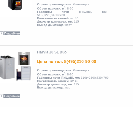
Страна производитель:
Финляндия
3
Объем парилки, м
:
8-20
Габариты печи (ГхШхВ), мм:
510(+220)х430х760
Вместимость камней, кг:
40
Диаметр дымохода, мм:
115
Выход дымохода:
верт.
Harvia 20 SL Duo
Цена по тел. 8(495)210-90-00
Страна производитель:
Финляндия
3
Объем парилки, м
:
8-20
Габариты печи (ГхШхВ), мм:
510(+280)х430х760
Вместимость камней, кг:
40
Диаметр дымохода, мм:
115
Выход дымохода:
верт.