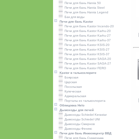
Печи для бань Harvia 50
Печи для бань Harvia Steel
Печи для бань Harvia Legend
Бак для воды
Печи для бань Kastor
Печи для бань Kastor Incendo-20
Печи для бань Kastor Karhu-20
Печи для бань Kastor Karhu-27
Печи для бань Kastor Karhu-37
Печи для бань Kastor KSIS-20
Печи для бань Kastor KSIS-27
Печи для бань Kastor KSIS-37
Печи для бань Kastor SAGA-20
Печи для бань Kastor SAGA-27
Печи для бань Kastor FERO
Kastor в талькохлорите
Боярская
Царская
Посольская
Купеческая
Адмиральская
Порталы из талькохлорита
Облицовка Helo
Дымоходы для печей
Дымоходы Schiedel Kerastar
Дымоходы Schiedel UNI
Дымоходы Смирнов
Дымоходы Феникс
Печи для бань Инжкомцентр ВВД
Печи для бань Сударушка