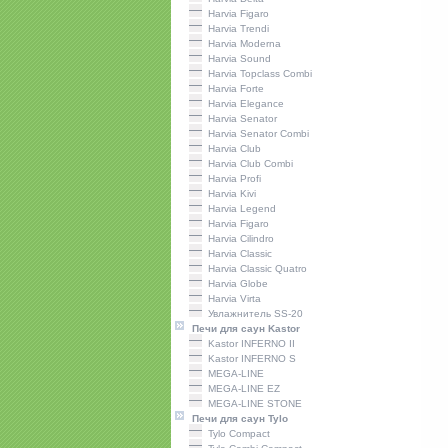
Harviа Figaro
Harviа Trendi
Harviа Moderna
Harviа Sound
Harvia Topclass Combi
Harvia Forte
Harvia Elegance
Harvia Senator
Harvia Senator Combi
Harvia Сlub
Harvia Club Combi
Harvia Profi
Harviа Kivi
Harvia Legend
Harvia Figaro
Harvia Cilindro
Harviа Classic
Harvia Classic Quatro
Harvia Globe
Harvia Virta
Увлажнитель SS-20
Печи для саун Kastor
Kastor INFERNO II
Kastor INFERNO S
MEGA-LINE
MEGA-LINE EZ
MEGA-LINE STONE
Печи для саун Tylo
Tylo Compact