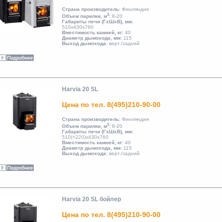
Страна производитель:
Финляндия
3
Объем парилки, м
:
8-20
Габариты печи (ГхШхВ), мм:
510х430х760
Вместимость камней, кг:
40
Диаметр дымохода, мм:
115
Выход дымохода:
верт./задний
Harvia 20 SL
Цена по тел. 8(495)210-90-00
Страна производитель:
Финляндия
3
Объем парилки, м
:
8-20
Габариты печи (ГхШхВ), мм:
510(+220)х430х760
Вместимость камней, кг:
40
Диаметр дымохода, мм:
115
Выход дымохода:
верт./задний
Harvia 20 SL бойлер
Цена по тел. 8(495)210-90-00