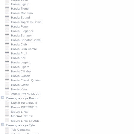
Harviа Figaro
Harviа Trendi
Harviа Moderna
Harviа Sound
Harvia Topclass Combi
Harvia Forte
Harvia Elegance
Harvia Senator
Harvia Senator Combi
Harvia Сlub
Harvia Club Combi
Harvia Profi
Harviа Kivi
Harvia Legend
Harvia Figaro
Harvia Cilindro
Harviа Classic
Harvia Classic Quatro
Harvia Globe
Harvia Virta
Увлажнитель SS-20
Печи для саун Kastor
Kastor INFERNO II
Kastor INFERNO S
MEGA-LINE
MEGA-LINE EZ
MEGA-LINE STONE
Печи для саун Tylo
Tylo Compact