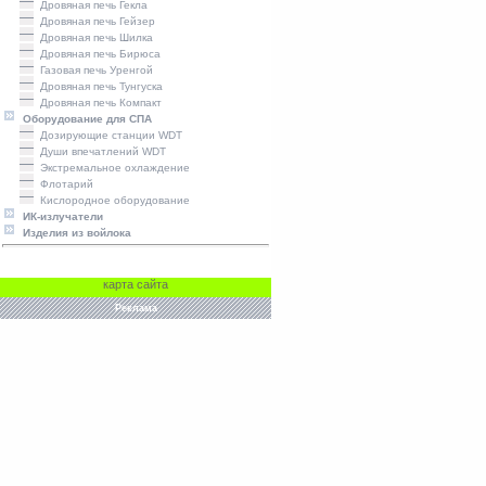
Дровяная печь Гекла
Дровяная печь Гейзер
Дровяная печь Шилка
Дровяная печь Бирюса
Газовая печь Уренгой
Дровяная печь Тунгуска
Дровяная печь Компакт
Оборудование для СПА
Дозирующие станции WDT
Души впечатлений WDT
Экстремальное охлаждение
Флотарий
Кислородное оборудование
ИК-излучатели
Изделия из войлока
карта сайта
Реклама