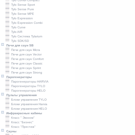
Tylo Combi Compact
Tylo Sense Sport
Tylo Sense Pure
Tylo Sense MPE
Tylo Expression
Tylo Expression Combi
Tylo Curve
Tylo AIR
Tylo Система Tylarium
Tylo SDK/SD
Печи для саун SB
Печи для саун Micra
Печи для саун Vector
Печи для саун Comfort
Печи для саун Classic
Печи для саун Sprint
Печи для саун Strong
Парогенераторы
Парогенераторы HARVIA
Парогенераторы TYLO
Парогенераторы HELO
Пульты управления
Блоки управления TYLO
Блоки управления Harvia
Блоки управления HELO
Инфракрасные кабины
Класс " Эконом"
Класс "Бизнес"
Класс "Престиж"
Сауны