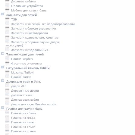
Душевые кабины
Обливное устройство
Мебель для саун и бань
Запчасти для печей
ТЭН
Запчасти к эл.печам, п/г, водонагревателям
Запчасти к блокам управления
Запчасти к цветотерапии
Запчасти к дров.печам, каминам
Запчасти (сборные сауны, двери,
аксессуары)
Запчасти к изделиям SVT
Талькохлорит для печей
Плитка, кирпич
Фасонные элементы
Натуральный камень Tulikivi
Мозаика Tulikivi
Плитка Tulikivi
Двери для саун и бань
Двери AO
Деревянные двери
Дизайн стекла
Для паровых кабин
Двери для саун Maestro woods
Планка для саун и бань
Планка из абаша
Планка из кедра
Планка из липы
Планка из ольхи
Планка из осины