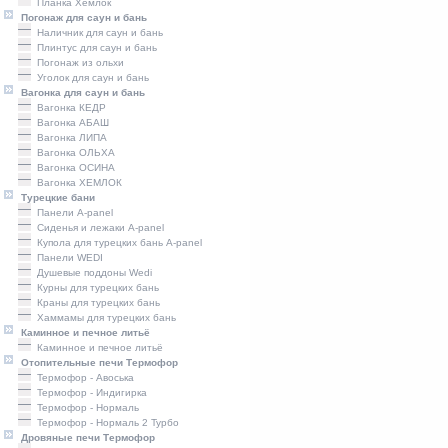
Планка Хемлок
Погонаж для саун и бань
Наличник для саун и бань
Плинтус для саун и бань
Погонаж из ольхи
Уголок для саун и бань
Вагонка для саун и бань
Вагонка КЕДР
Вагонка АБАШ
Вагонка ЛИПА
Вагонка ОЛЬХА
Вагонка ОСИНА
Вагонка ХЕМЛОК
Турецкие бани
Панели A-panel
Сиденья и лежаки A-panel
Купола для турецких бань A-panel
Панели WEDI
Душевые поддоны Wedi
Курны для турецких бань
Краны для турецких бань
Хаммамы для турецких бань
Каминное и печное литьё
Каминное и печное литьё
Отопительные печи Термофор
Термофор - Авоська
Термофор - Индигирка
Термофор - Нормаль
Термофор - Нормаль 2 Турбо
Дровяные печи Термофор