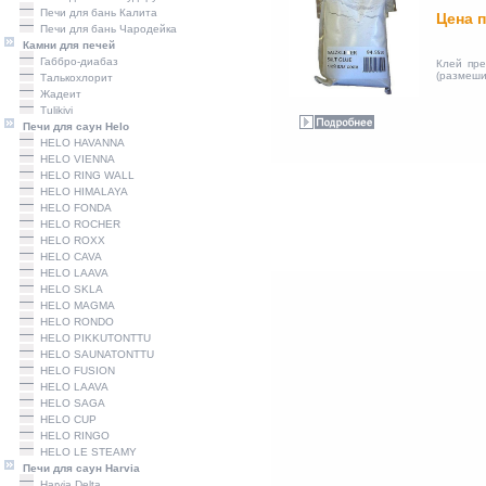
Печи для бань Калита
Цена п
Печи для бань Чародейка
Камни для печей
Габбро-диабаз
Клей пре
(размеши
Талькохлорит
Жадеит
Tulikivi
Печи для саун Helo
HELO HAVANNA
HELO VIENNA
HELO RING WALL
HELO HIMALAYA
HELO FONDA
HELO ROCHER
HELO ROXX
HELO CAVA
HELO LAAVA
HELO SKLA
HELO MAGMA
HELO RONDO
HELO PIKKUTONTTU
HELO SAUNATONTTU
HELO FUSION
HELO LAAVA
HELO SAGA
HELO CUP
HELO RINGO
HELO LE STEAMY
Печи для саун Harvia
Harviа Delta