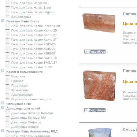
Печи для бань Harvia 50
Печи для бань Harvia Steel
Печи для бань Harvia Legend
Плитка
Бак для воды
Печи для бань Kastor
Цена п
Печи для бань Kastor Incendo-20
Печи для бань Kastor Karhu-20
Исполн
Печи для бань Kastor Karhu-27
сторон
Фасовка:
Печи для бань Kastor Karhu-37
Габариты
Печи для бань Kastor KSIS-20
Печи для бань Kastor KSIS-27
Печи для бань Kastor KSIS-37
Печи для бань Kastor SAGA-20
Печи для бань Kastor SAGA-27
Печи для бань Kastor FERO
Плитка
Kastor в талькохлорите
Боярская
Царская
Цена п
Посольская
Купеческая
Исполнен
Адмиральская
Фасовка:
Габариты
Порталы из талькохлорита
Облицовка Helo
Дымоходы для печей
Дымоходы Schiedel Kerastar
Дымоходы Schiedel UNI
Дымоходы Смирнов
Дымоходы Феникс
Смесь 
Печи для бань Инжкомцентр ВВД
Печи для бань Сударушка