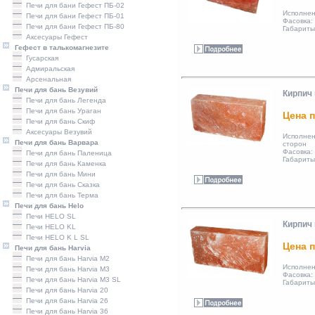
Печи для бани Гефест ПБ-02
Исполнен
Печи для бани Гефест ПБ-01
Фасовка:
Печи для бани Гефест ПБ-80
Габариты
Аксесуары Гефест
Гефест в талькомагнезите
Гусарская
Адмиральская
Арсенальная
Печи для бань Везувий
Кирпич
Печи для бань Легенда
Печи для бань Ураган
Цена п
Печи для бань Скиф
Аксесуары Везувий
Исполн
Печи для бань Варвара
сторон
Фасовка:
Печи для бань Паленица
Габариты
Печи для бань Каменка
Печи для бань Мини
Печи для бань Сказка
Печи для бань Терма
Печи для бань Helo
Печи HELO SL
Кирпич
Печи HELO KL
Печи HELO K L SL
Цена п
Печи для бань Harvia
Печи для бань Harvia M2
Исполнен
Печи для бань Harvia M3
Фасовка:
Печи для бань Harvia M3 SL
Габариты
Печи для бань Harvia 20
Печи для бань Harvia 26
Печи для бань Harvia 36