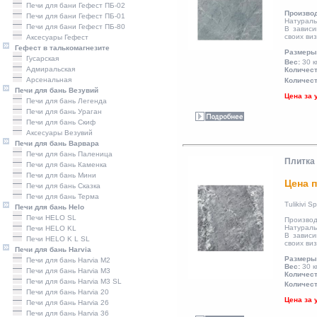
Печи для бани Гефест ПБ-02
Произво
Печи для бани Гефест ПБ-01
Натураль
Печи для бани Гефест ПБ-80
В зависи
своих ви
Аксесуары Гефест
Гефест в талькомагнезите
Размеры
Гусарская
Вес:
30 к
Адмиральская
Количест
Арсенальная
Количест
Печи для бань Везувий
Цена за 
Печи для бань Легенда
Печи для бань Ураган
Печи для бань Скиф
Аксесуары Везувий
Печи для бань Варвара
Печи для бань Паленица
Плитка 
Печи для бань Каменка
Печи для бань Мини
Цена п
Печи для бань Сказка
Печи для бань Терма
Tulikivi 
Печи для бань Helo
Печи HELO SL
Производ
Натураль
Печи HELO KL
В зависи
Печи HELO K L SL
своих ви
Печи для бань Harvia
Размеры
Печи для бань Harvia M2
Вес:
30 к
Печи для бань Harvia M3
Количест
Печи для бань Harvia M3 SL
Количест
Печи для бань Harvia 20
Цена за 
Печи для бань Harvia 26
Печи для бань Harvia 36