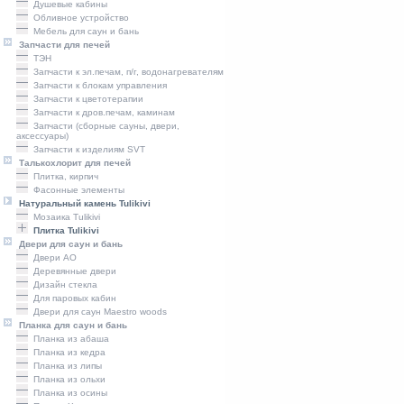
Душевые кабины
Обливное устройство
Мебель для саун и бань
Запчасти для печей
ТЭН
Запчасти к эл.печам, п/г, водонагревателям
Запчасти к блокам управления
Запчасти к цветотерапии
Запчасти к дров.печам, каминам
Запчасти (сборные сауны, двери,
аксессуары)
Запчасти к изделиям SVT
Талькохлорит для печей
Плитка, кирпич
Фасонные элементы
Натуральный камень Tulikivi
Мозаика Tulikivi
Плитка Tulikivi
Двери для саун и бань
Двери AO
Деревянные двери
Дизайн стекла
Для паровых кабин
Двери для саун Maestro woods
Планка для саун и бань
Планка из абаша
Планка из кедра
Планка из липы
Планка из ольхи
Планка из осины