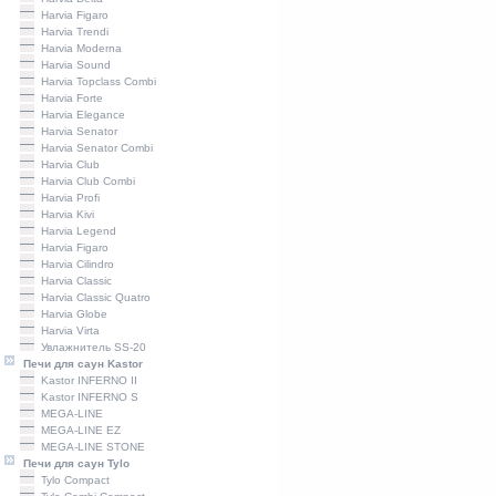
Harviа Figaro
Harviа Trendi
Harviа Moderna
Harviа Sound
Harvia Topclass Combi
Harvia Forte
Harvia Elegance
Harvia Senator
Harvia Senator Combi
Harvia Сlub
Harvia Club Combi
Harvia Profi
Harviа Kivi
Harvia Legend
Harvia Figaro
Harvia Cilindro
Harviа Classic
Harvia Classic Quatro
Harvia Globe
Harvia Virta
Увлажнитель SS-20
Печи для саун Kastor
Kastor INFERNO II
Kastor INFERNO S
MEGA-LINE
MEGA-LINE EZ
MEGA-LINE STONE
Печи для саун Tylo
Tylo Compact