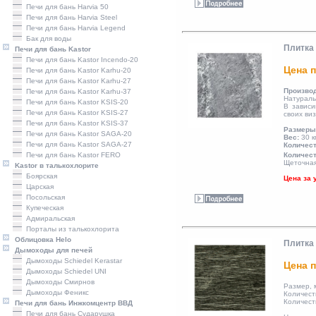
Печи для бань Harvia 50
Печи для бань Harvia Steel
Печи для бань Harvia Legend
Бак для воды
Плитка 
Печи для бань Kastor
Печи для бань Kastor Incendo-20
Цена п
Печи для бань Kastor Karhu-20
Печи для бань Kastor Karhu-27
Произво
Печи для бань Kastor Karhu-37
Натураль
Печи для бань Kastor KSIS-20
В зависи
Печи для бань Kastor KSIS-27
своих ви
Печи для бань Kastor KSIS-37
Размеры
Печи для бань Kastor SAGA-20
Вес:
30 к
Печи для бань Kastor SAGA-27
Количест
Печи для бань Kastor FERO
Количест
Щеточная
Kastor в талькохлорите
Боярская
Цена за 
Царская
Посольская
Купеческая
Адмиральская
Порталы из талькохлорита
Облицовка Helo
Плитка 
Дымоходы для печей
Дымоходы Schiedel Kerastar
Цена п
Дымоходы Schiedel UNI
Дымоходы Смирнов
Размер, 
Дымоходы Феникс
Количеств
Количеств
Печи для бань Инжкомцентр ВВД
Печи для бань Сударушка