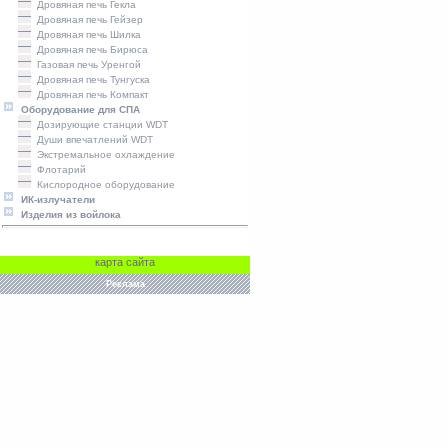
Дровяная печь Гекла
Дровяная печь Гейзер
Дровяная печь Шилка
Дровяная печь Бирюса
Газовая печь Уренгой
Дровяная печь Тунгуска
Дровяная печь Компакт
Оборудование для СПА
Дозирующие станции WDT
Души впечатлений WDT
Экстремальное охлаждение
Флотарий
Кислородное оборудование
ИК-излучатели
Изделия из войлока
карта сайта
Реклама