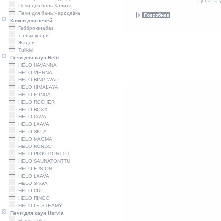
Цена за у
Печи для бань Калита
Печи для бань Чародейка
Камни для печей
Габбро-диабаз
Талькохлорит
Жадеит
Tulikivi
Печи для саун Helo
HELO HAVANNA
HELO VIENNA
HELO RING WALL
HELO HIMALAYA
HELO FONDA
HELO ROCHER
HELO ROXX
HELO CAVA
HELO LAAVA
HELO SKLA
HELO MAGMA
HELO RONDO
HELO PIKKUTONTTU
HELO SAUNATONTTU
HELO FUSION
HELO LAAVA
HELO SAGA
HELO CUP
HELO RINGO
HELO LE STEAMY
Печи для саун Harvia
Harviа Delta