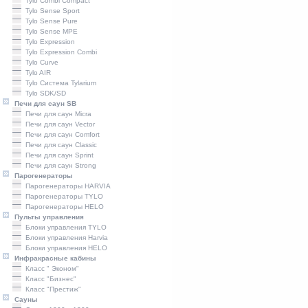
Tylo Combi Compact
Tylo Sense Sport
Tylo Sense Pure
Tylo Sense MPE
Tylo Expression
Tylo Expression Combi
Tylo Curve
Tylo AIR
Tylo Система Tylarium
Tylo SDK/SD
Печи для саун SB
Печи для саун Micra
Печи для саун Vector
Печи для саун Comfort
Печи для саун Classic
Печи для саун Sprint
Печи для саун Strong
Парогенераторы
Парогенераторы HARVIA
Парогенераторы TYLO
Парогенераторы HELO
Пульты управления
Блоки управления TYLO
Блоки управления Harvia
Блоки управления HELO
Инфракрасные кабины
Класс " Эконом"
Класс "Бизнес"
Класс "Престиж"
Сауны