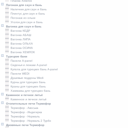
Планка Хемлок
Погонаж для саун и бань
Наличник для саун и бань
Плинтус для саун и бань
Погонаж из ольхи
Уголок для саун и бань
Вагонка для саун и бань
Вагонка КЕДР
Вагонка АБАШ
Вагонка ЛИПА
Вагонка ОЛЬХА
Вагонка ОСИНА
Вагонка ХЕМЛОК
Турецкие бани
Панели A-panel
Сиденья и лежаки A-panel
Купола для турецких бань A-panel
Панели WEDI
Душевые поддоны Wedi
Курны для турецких бань
Краны для турецких бань
Хаммамы для турецких бань
Каминное и печное литьё
Каминное и печное литьё
Отопительные печи Термофор
Термофор - Авоська
Термофор - Индигирка
Термофор - Нормаль
Термофор - Нормаль 2 Турбо
Дровяные печи Термофор