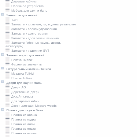
Душевые кабины
Обливное устройство
Мебель для саун и бань
Запчасти для печей
ТЭН
Запчасти к эл.печам, п/г, водонагревателям
Запчасти к блокам управления
Запчасти к цветотерапии
Запчасти к дров.печам, каминам
Запчасти (сборные сауны, двери,
аксессуары)
Запчасти к изделиям SVT
Талькохлорит для печей
Плитка, кирпич
Фасонные элементы
Натуральный камень Tulikivi
Мозаика Tulikivi
Плитка Tulikivi
Двери для саун и бань
Двери AO
Деревянные двери
Дизайн стекла
Для паровых кабин
Двери для саун Maestro woods
Планка для саун и бань
Планка из абаша
Планка из кедра
Планка из липы
Планка из ольхи
Планка из осины