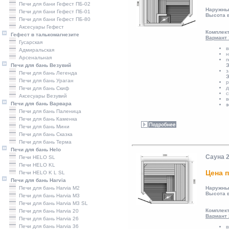
Печи для бани Гефест ПБ-02
Наружны
Печи для бани Гефест ПБ-01
Высота 
Печи для бани Гефест ПБ-80
Аксесуары Гефест
Комплект
Гефест в талькомагнезите
Вариант 
Гусарская
в
Адмиральская
н
Арсенальная
п
Печи для бань Везувий
Э
з
Печи для бань Легенда
Э
Печи для бань Ураган
р
д
Печи для бань Скиф
с
Аксесуары Везувий
в
Печи для бань Варвара
э
Печи для бань Паленица
Печи для бань Каменка
Печи для бань Мини
Печи для бань Сказка
Печи для бань Терма
Печи для бань Helo
Сауна 
Печи HELO SL
Печи HELO KL
Цена п
Печи HELO K L SL
Печи для бань Harvia
Печи для бань Harvia M2
Наружны
Высота 
Печи для бань Harvia M3
Печи для бань Harvia M3 SL
Комплект
Печи для бань Harvia 20
Вариант 
Печи для бань Harvia 26
Печи для бань Harvia 36
в