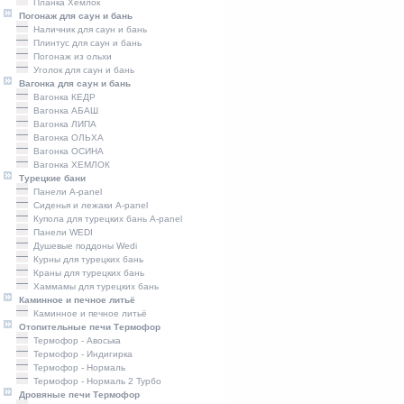
Планка Хемлок
Погонаж для саун и бань
Наличник для саун и бань
Плинтус для саун и бань
Погонаж из ольхи
Уголок для саун и бань
Вагонка для саун и бань
Вагонка КЕДР
Вагонка АБАШ
Вагонка ЛИПА
Вагонка ОЛЬХА
Вагонка ОСИНА
Вагонка ХЕМЛОК
Турецкие бани
Панели A-panel
Сиденья и лежаки A-panel
Купола для турецких бань A-panel
Панели WEDI
Душевые поддоны Wedi
Курны для турецких бань
Краны для турецких бань
Хаммамы для турецких бань
Каминное и печное литьё
Каминное и печное литьё
Отопительные печи Термофор
Термофор - Авоська
Термофор - Индигирка
Термофор - Нормаль
Термофор - Нормаль 2 Турбо
Дровяные печи Термофор