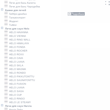
в
Печи для бань Калита
э
Печи для бань Чародейка
Камни для печей
Габбро-диабаз
Талькохлорит
Жадеит
Tulikivi
Печи для саун Helo
HELO HAVANNA
HELO VIENNA
HELO RING WALL
HELO HIMALAYA
HELO FONDA
HELO ROCHER
HELO ROXX
HELO CAVA
HELO LAAVA
HELO SKLA
HELO MAGMA
HELO RONDO
HELO PIKKUTONTTU
HELO SAUNATONTTU
HELO FUSION
HELO LAAVA
HELO SAGA
HELO CUP
HELO RINGO
HELO LE STEAMY
Печи для саун Harvia
Harviа Delta