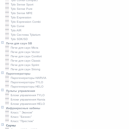
Tylo Combi Compact
Tylo Sense Sport
Tylo Sense Pure
Tylo Sense MPE
Tylo Expression
Tylo Expression Combi
Tylo Curve
Tylo AIR
Tylo Система Tylarium
Tylo SDK/SD
Печи для саун SB
Печи для саун Micra
Печи для саун Vector
Печи для саун Comfort
Печи для саун Classic
Печи для саун Sprint
Печи для саун Strong
Парогенераторы
Парогенераторы HARVIA
Парогенераторы TYLO
Парогенераторы HELO
Пульты управления
Блоки управления TYLO
Блоки управления Harvia
Блоки управления HELO
Инфракрасные кабины
Класс " Эконом"
Класс "Бизнес"
Класс "Престиж"
Сауны