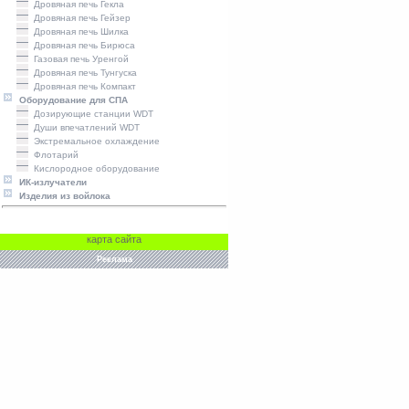
Дровяная печь Гекла
Дровяная печь Гейзер
Дровяная печь Шилка
Дровяная печь Бирюса
Газовая печь Уренгой
Дровяная печь Тунгуска
Дровяная печь Компакт
Оборудование для СПА
Дозирующие станции WDT
Души впечатлений WDT
Экстремальное охлаждение
Флотарий
Кислородное оборудование
ИК-излучатели
Изделия из войлока
карта сайта
Реклама