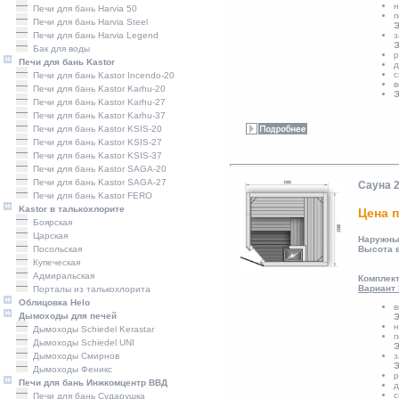
н
Печи для бань Harvia 50
п
Печи для бань Harvia Steel
Э
Печи для бань Harvia Legend
з
Э
Бак для воды
р
Печи для бань Kastor
д
с
Печи для бань Kastor Incendo-20
в
Печи для бань Kastor Karhu-20
Э
Печи для бань Kastor Karhu-27
Печи для бань Kastor Karhu-37
Печи для бань Kastor KSIS-20
Печи для бань Kastor KSIS-27
Печи для бань Kastor KSIS-37
Печи для бань Kastor SAGA-20
Печи для бань Kastor SAGA-27
Сауна 
Печи для бань Kastor FERO
Kastor в талькохлорите
Цена п
Боярская
Царская
Наружны
Посольская
Высота 
Купеческая
Адмиральская
Комплект
Вариант 
Порталы из талькохлорита
Облицовка Helo
в
Дымоходы для печей
Э
н
Дымоходы Schiedel Kerastar
п
Дымоходы Schiedel UNI
Э
Дымоходы Смирнов
з
Э
Дымоходы Феникс
р
Печи для бань Инжкомцентр ВВД
д
с
Печи для бань Сударушка