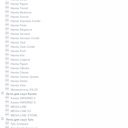
Harviа Figaro
Harviа Trendi
Harviа Moderna
Harviа Sound
Harvia Topclass Combi
Harvia Forte
Harvia Elegance
Harvia Senator
Harvia Senator Combi
Harvia Сlub
Harvia Club Combi
Harvia Profi
Harviа Kivi
Harvia Legend
Harvia Figaro
Harvia Cilindro
Harviа Classic
Harvia Classic Quatro
Harvia Globe
Harvia Virta
Увлажнитель SS-20
Печи для саун Kastor
Kastor INFERNO II
Kastor INFERNO S
MEGA-LINE
MEGA-LINE EZ
MEGA-LINE STONE
Печи для саун Tylo
Tylo Compact