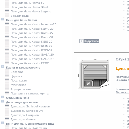
н
Печи для бань Harvia 50
п
Печи для бань Harvia Steel
Э
з
Печи для бань Harvia Legend
Э
Бак для воды
р
Печи для бань Kastor
д
с
Печи для бань Kastor Incendo-20
в
Печи для бань Kastor Karhu-20
Э
Печи для бань Kastor Karhu-27
Печи для бань Kastor Karhu-37
Печи для бань Kastor KSIS-20
Печи для бань Kastor KSIS-27
Печи для бань Kastor KSIS-37
Печи для бань Kastor SAGA-20
Печи для бань Kastor SAGA-27
Сауна 
Печи для бань Kastor FERO
Kastor в талькохлорите
Цена п
Боярская
Царская
Наружны
Высота 
Посольская
Купеческая
Адмиральская
Комплект
Вариант 
Порталы из талькохлорита
Облицовка Helo
в
Э
Дымоходы для печей
н
Дымоходы Schiedel Kerastar
п
Дымоходы Schiedel UNI
Э
з
Дымоходы Смирнов
Э
Дымоходы Феникс
р
Печи для бань Инжкомцентр ВВД
д
с
Печи для бань Сударушка