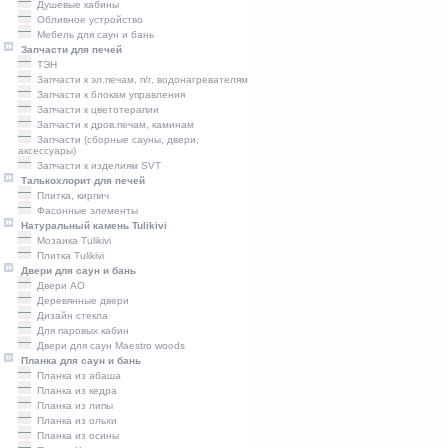
Душевые кабины
Обливное устройство
Мебель для саун и бань
Запчасти для печей
ТЭН
Запчасти к эл.печам, п/г, водонагревателям
Запчасти к блокам управления
Запчасти к цветотерапии
Запчасти к дров.печам, каминам
Запчасти (сборные сауны, двери,
аксессуары)
Запчасти к изделиям SVT
Талькохлорит для печей
Плитка, кирпич
Фасонные элементы
Натуральный камень Tulikivi
Мозаика Tulikivi
Плитка Tulikivi
Двери для саун и бань
Двери AO
Деревянные двери
Дизайн стекла
Для паровых кабин
Двери для саун Maestro woods
Планка для саун и бань
Планка из абаша
Планка из кедра
Планка из липы
Планка из ольхи
Планка из осины