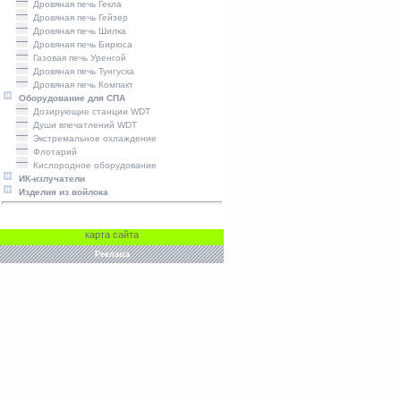
Дровяная печь Гекла
Дровяная печь Гейзер
Дровяная печь Шилка
Дровяная печь Бирюса
Газовая печь Уренгой
Дровяная печь Тунгуска
Дровяная печь Компакт
Оборудование для СПА
Дозирующие станции WDT
Души впечатлений WDT
Экстремальное охлаждение
Флотарий
Кислородное оборудование
ИК-излучатели
Изделия из войлока
карта сайта
Реклама