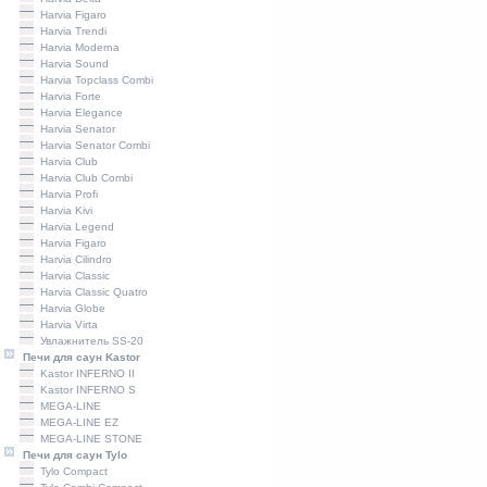
Harviа Figaro
Harviа Trendi
Harviа Moderna
Harviа Sound
Harvia Topclass Combi
Harvia Forte
Harvia Elegance
Harvia Senator
Harvia Senator Combi
Harvia Сlub
Harvia Club Combi
Harvia Profi
Harviа Kivi
Harvia Legend
Harvia Figaro
Harvia Cilindro
Harviа Classic
Harvia Classic Quatro
Harvia Globe
Harvia Virta
Увлажнитель SS-20
Печи для саун Kastor
Kastor INFERNO II
Kastor INFERNO S
MEGA-LINE
MEGA-LINE EZ
MEGA-LINE STONE
Печи для саун Tylo
Tylo Compact