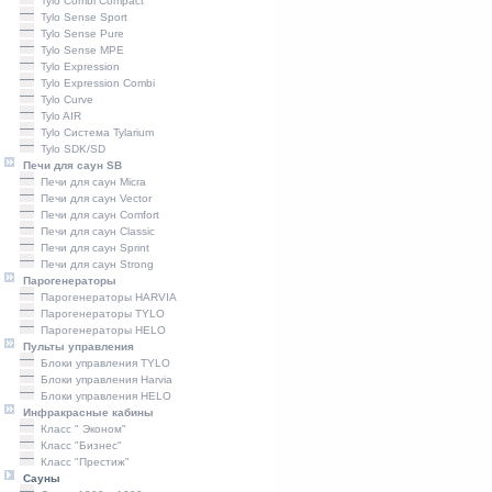
Tylo Combi Compact
Tylo Sense Sport
Tylo Sense Pure
Tylo Sense MPE
Tylo Expression
Tylo Expression Combi
Tylo Curve
Tylo AIR
Tylo Система Tylarium
Tylo SDK/SD
Печи для саун SB
Печи для саун Micra
Печи для саун Vector
Печи для саун Comfort
Печи для саун Classic
Печи для саун Sprint
Печи для саун Strong
Парогенераторы
Парогенераторы HARVIA
Парогенераторы TYLO
Парогенераторы HELO
Пульты управления
Блоки управления TYLO
Блоки управления Harvia
Блоки управления HELO
Инфракрасные кабины
Класс " Эконом"
Класс "Бизнес"
Класс "Престиж"
Сауны