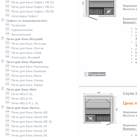
Печи для бани Гефест ПБ-02
Наружны
Печи для бани Гефест ПБ-01
Высота 
Печи для бани Гефест ПБ-80
Аксесуары Гефест
Комплект
Гефест в талькомагнезите
Вариант 
Гусарская
в
Адмиральская
н
Арсенальная
п
Э
Печи для бань Везувий
з
Печи для бань Легенда
Э
Печи для бань Ураган
р
д
Печи для бань Скиф
с
Аксесуары Везувий
в
Печи для бань Варвара
э
Печи для бань Паленица
Печи для бань Каменка
Печи для бань Мини
Печи для бань Сказка
Печи для бань Терма
Печи для бань Helo
Сауна 
Печи HELO SL
Печи HELO KL
Цена п
Печи HELO K L SL
Печи для бань Harvia
Наружны
Печи для бань Harvia M2
Высота 
Печи для бань Harvia M3
Печи для бань Harvia M3 SL
Комплект
Печи для бань Harvia 20
Вариант 
Печи для бань Harvia 26
в
Печи для бань Harvia 36