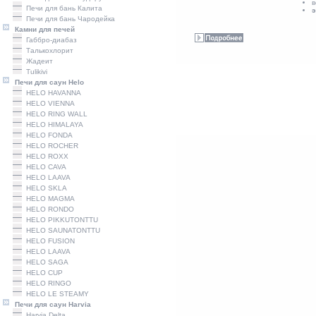
в
Печи для бань Калита
э
Печи для бань Чародейка
Камни для печей
Габбро-диабаз
Талькохлорит
Жадеит
Tulikivi
Печи для саун Helo
HELO HAVANNA
HELO VIENNA
HELO RING WALL
HELO HIMALAYA
HELO FONDA
HELO ROCHER
HELO ROXX
HELO CAVA
HELO LAAVA
HELO SKLA
HELO MAGMA
HELO RONDO
HELO PIKKUTONTTU
HELO SAUNATONTTU
HELO FUSION
HELO LAAVA
HELO SAGA
HELO CUP
HELO RINGO
HELO LE STEAMY
Печи для саун Harvia
Harviа Delta