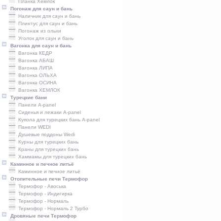
Планка Хемлок
Погонаж для саун и бань
Наличник для саун и бань
Плинтус для саун и бань
Погонаж из ольхи
Уголок для саун и бань
Вагонка для саун и бань
Вагонка КЕДР
Вагонка АБАШ
Вагонка ЛИПА
Вагонка ОЛЬХА
Вагонка ОСИНА
Вагонка ХЕМЛОК
Турецкие бани
Панели A-panel
Сиденья и лежаки A-panel
Купола для турецких бань A-panel
Панели WEDI
Душевые поддоны Wedi
Курны для турецких бань
Краны для турецких бань
Хаммамы для турецких бань
Каминное и печное литьё
Каминное и печное литьё
Отопительные печи Термофор
Термофор - Авоська
Термофор - Индигирка
Термофор - Нормаль
Термофор - Нормаль 2 Турбо
Дровяные печи Термофор